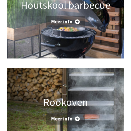
Houtskool barbecue
Meer info
Rookoven
Meer info