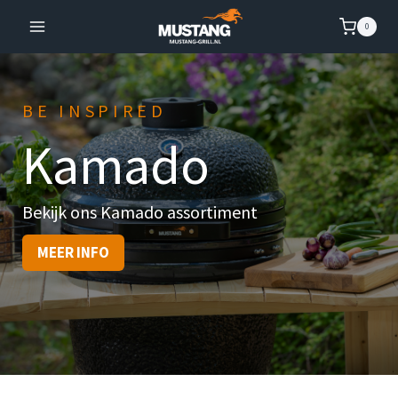
Doorgaan
0
naar
inhoud
BE INSPIRED
Kamado
Bekijk ons Kamado assortiment
MEER INFO