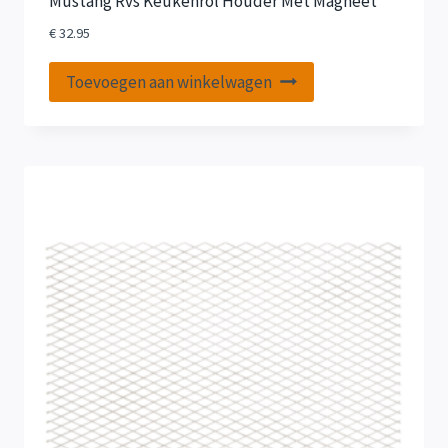
Mustang Rvs Keukenrol Houder Met Magneet
€
32.95
Toevoegen aan winkelwagen