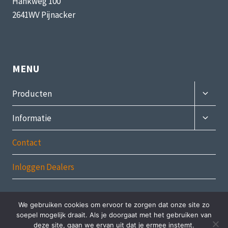
Hankweg 100
2641WV Pijnacker
MENU
Subme
Producten
uitvou
Subme
Informatie
uitvou
Contact
Inloggen Dealers
We gebruiken cookies om ervoor te zorgen dat onze site zo
soepel mogelijk draait. Als je doorgaat met het gebruiken van
© 2026 Mustang-Grill.nl - MultiFlame
deze site, gaan we ervan uit dat je ermee instemt.