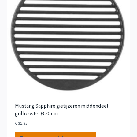
Mustang Sapphire gietijzeren middendeel
grillrooster Ø 30 cm
€
32.95