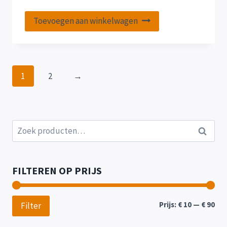
Toevoegen aan winkelwagen
1
2
→
Zoeken
Zoeken
naar:
FILTEREN OP PRIJS
Min
Max
Prijs:
€ 10
—
€ 90
Filter
prij
prij