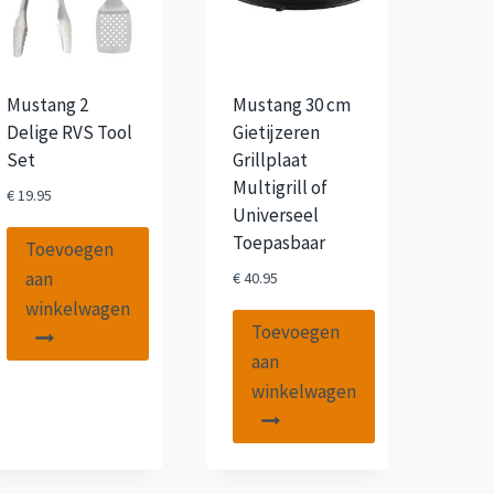
Mustang 2
Mustang 30 cm
Delige RVS Tool
Gietijzeren
Set
Grillplaat
Multigrill of
€
19.95
Universeel
Toepasbaar
Toevoegen
aan
€
40.95
winkelwagen
Toevoegen
aan
winkelwagen