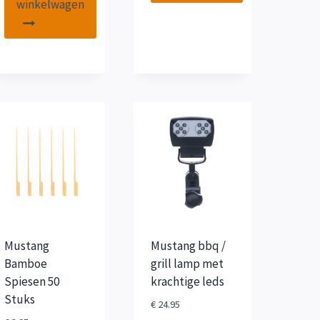
winkelwagen
Mustang
Mustang bbq /
Bamboe
grill lamp met
Spiesen 50
krachtige leds
Stuks
€
24.95