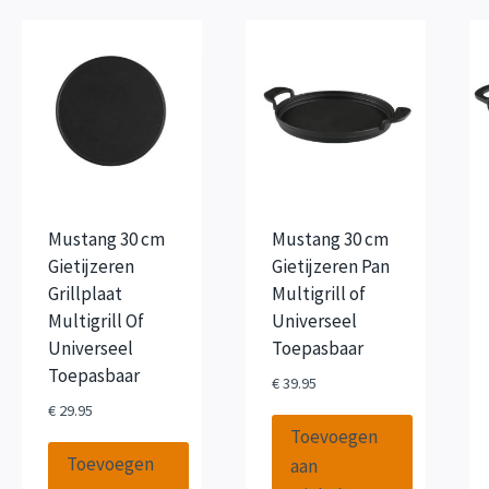
Mustang 30 cm
Mustang 30 cm
Gietijzeren
Gietijzeren Pan
Grillplaat
Multigrill of
Multigrill Of
Universeel
Universeel
Toepasbaar
Toepasbaar
€
39.95
€
29.95
Toevoegen
Toevoegen
aan