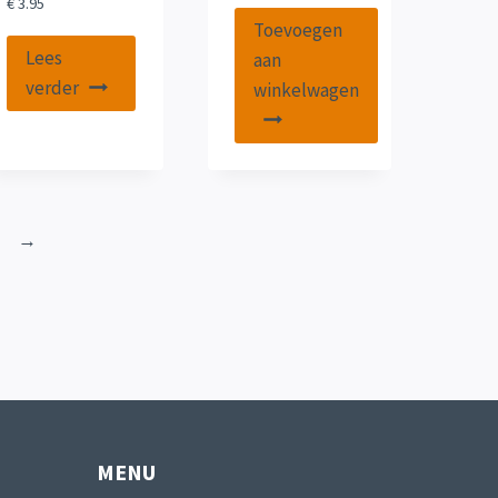
€
3.95
Toevoegen
Lees
aan
verder
winkelwagen
→
MENU