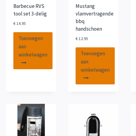
Barbecue RVS
Mustang
tool set 3-delig
vlamvertragende
bbq
€
14.95
handschoen
Toevoegen
€
12.95
aan
Toevoegen
winkelwagen
aan
winkelwagen