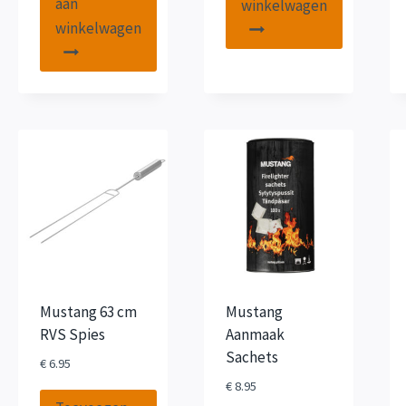
aan
winkelwagen
winkelwagen
Mustang 63 cm
Mustang
RVS Spies
Aanmaak
Sachets
€
6.95
€
8.95