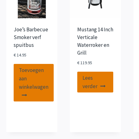
Joe’s Barbecue
Mustang 14 Inch
Smoker verf
Verticale
spuitbus
Waterroker en
Grill
€
14.95
€
119.95
Toevoegen
Lees
aan
verder
winkelwagen