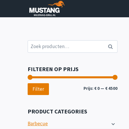
Doorgaan
naar
inhoud
Zoeken
Zoeken
naar:
FILTEREN OP PRIJS
Min.
Max.
Prijs:
€ 0
—
€ 4500
Filter
prijs
prijs
PRODUCT CATEGORIES
Barbecue