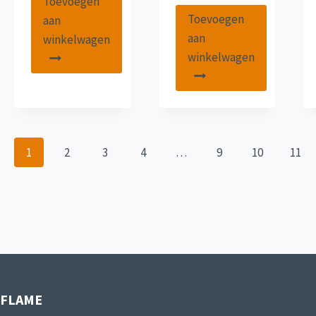
Toevoegen
Toevoegen
aan
aan
winkelwagen
winkelwagen
1
2
3
4
…
9
10
11
IFLAME