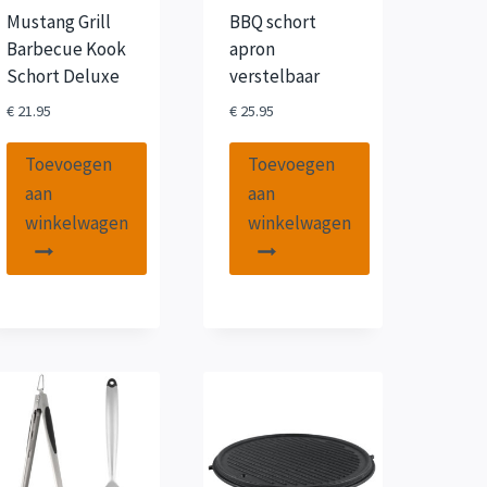
Mustang Grill
BBQ schort
Barbecue Kook
apron
Schort Deluxe
verstelbaar
€
21.95
€
25.95
Toevoegen
Toevoegen
aan
aan
winkelwagen
winkelwagen