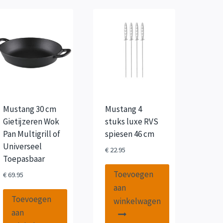
Mustang 30 cm
Mustang 4
Gietijzeren Wok
stuks luxe RVS
Pan Multigrill of
spiesen 46 cm
Universeel
€
22.95
Toepasbaar
Toevoegen
€
69.95
aan
Toevoegen
winkelwagen
aan