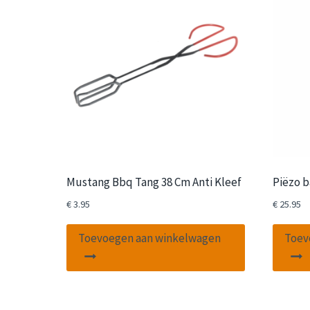
Mustang Bbq Tang 38 Cm Anti Kleef
Piëzo b
€
3.95
€
25.95
Toevoegen aan winkelwagen
Toev