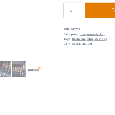
Mustang
T
63
cm
RVS
SKU:
605752
Spies
Categorie:
bbq-gereedschap
Tags:
Barbecue
,
bbq
,
Mustang
aantal
GTIN:
6410416057521