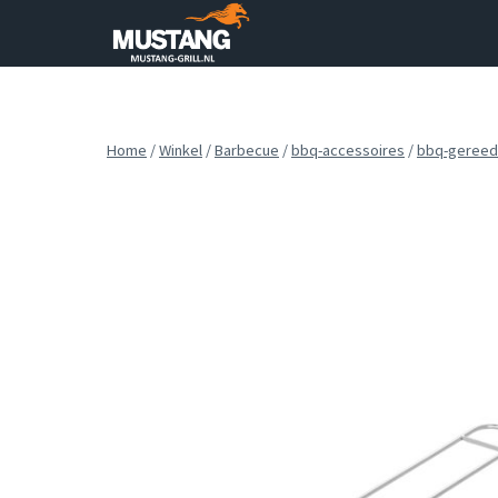
Doorgaan
naar
inhoud
Home
/
Winkel
/
Barbecue
/
bbq-accessoires
/
bbq-gereed