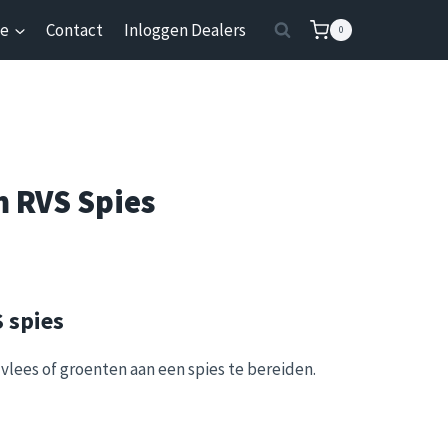
ie
Contact
Inloggen Dealers
0
m RVS Spies
 spies
vlees of groenten aan een spies te bereiden.