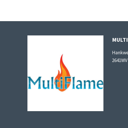
MULT
Hankwe
2641WV 