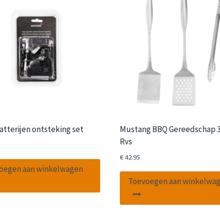
atterijen ontsteking set
Mustang BBQ Gereedschap 3
Rvs
€
42.95
oegen aan winkelwagen
Toevoegen aan winkelwa