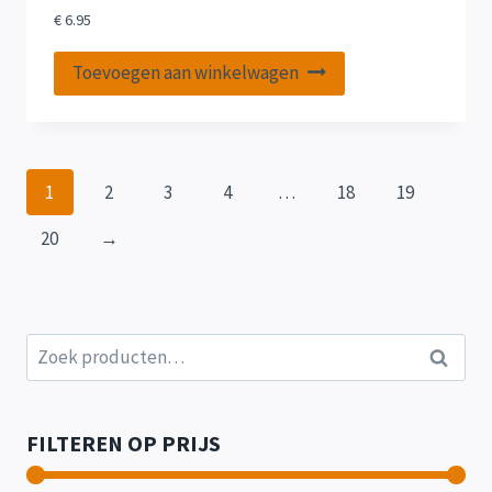
€
6.95
Toevoegen aan winkelwagen
1
2
3
4
…
18
19
20
→
Zoeken
Zoeken
naar:
FILTEREN OP PRIJS