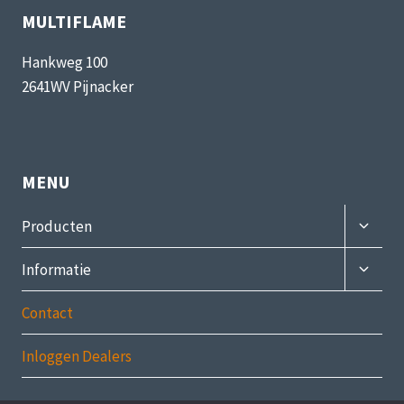
MULTIFLAME
Hankweg 100
2641WV Pijnacker
MENU
Subme
Producten
uitvou
Subme
Informatie
uitvou
Contact
Inloggen Dealers