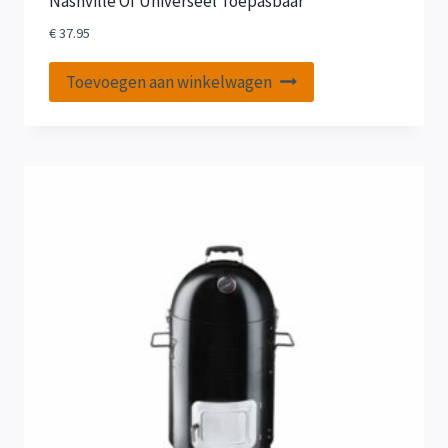
Nashville Of Universeel Toepasbaar
€
37.95
Toevoegen aan winkelwagen