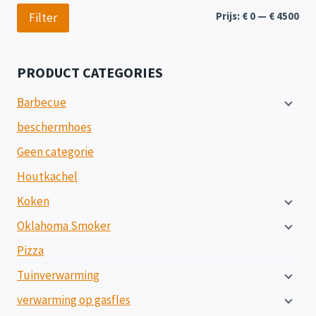
Min
Max
Prijs:
€ 0
—
€ 4500
Filter
prij
prij
PRODUCT CATEGORIES
Barbecue
beschermhoes
Geen categorie
Houtkachel
Koken
Oklahoma Smoker
Pizza
Tuinverwarming
verwarming op gasfles