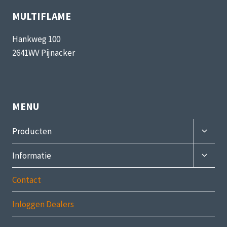
MULTIFLAME
Hankweg 100
2641WV Pijnacker
MENU
Subme
Producten
uitvou
Subme
Informatie
uitvou
Contact
Inloggen Dealers