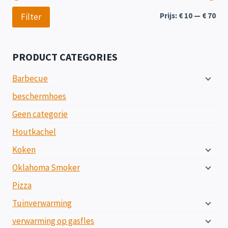
Min
Max
Prijs:
€ 10
—
€ 70
Filter
prij
prij
PRODUCT CATEGORIES
Barbecue
beschermhoes
Geen categorie
Houtkachel
Koken
Oklahoma Smoker
Pizza
Tuinverwarming
verwarming op gasfles