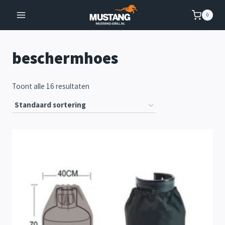
Doorgaan
0
naar
inhoud
beschermhoes
Toont alle 16 resultaten