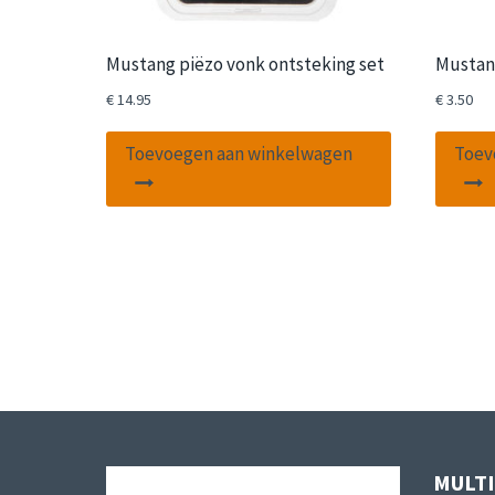
Mustang piëzo vonk ontsteking set
Mustan
€
14.95
€
3.50
Toevoegen aan winkelwagen
Toev
MULT