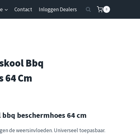
ie
Contact
Inloggen Dealers
0
skool Bbq
s 64 Cm
l bbq beschermhoes 64 cm
en de weersinvloeden. Universeel toepasbaar.