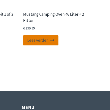
t 1 of 2
Mustang Camping Oven 46 Liter + 2
Pitten
€
139.95
t
Lees verder
roduct
eft
eerdere
riaties.
eze
tie
an
ekozen
orden
p
MENU