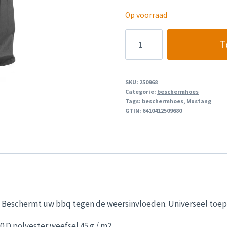
Op voorraad
Mustang
T
Houtskool
Bbq
Beschermhoes
SKU:
250968
64
Categorie:
beschermhoes
Tags:
beschermhoes
,
Mustang
Cm
GTIN:
6410412509680
aantal
Beschermt uw bbq tegen de weersinvloeden. Universeel toep
0 D polyester weefsel 45 g / m2.