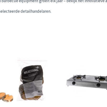
 barbecue equipment groeit elk jaar – bekijk het innovatieve 
selecteerde detailhandelaren.