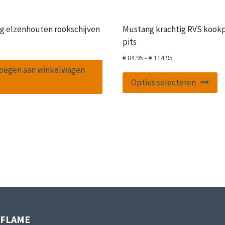
g elzenhouten rookschijven
Mustang krachtig RVS kookpi
pits
Prijsklasse:
€
84.95
-
€
114.95
oegen aan winkelwagen
€ 84.95
Di
tot
Opties selecteren
p
€ 114.95
he
m
va
D
op
k
g
w
o
IFLAME