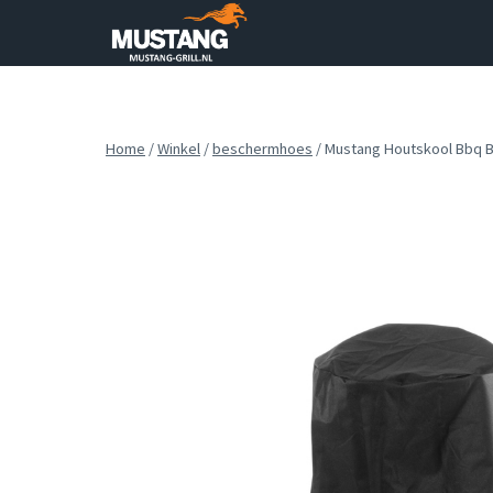
Doorgaan
naar
inhoud
Home
/
Winkel
/
beschermhoes
/
Mustang Houtskool Bbq 