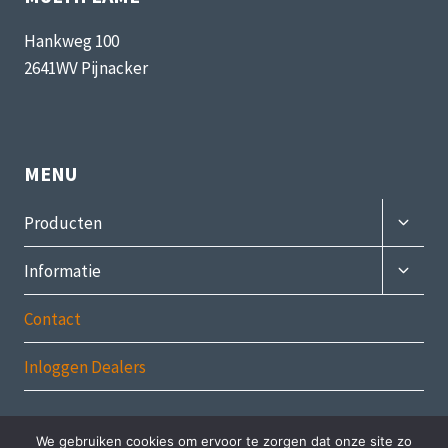
Hankweg 100
2641WV Pijnacker
MENU
Subme
Producten
uitvou
Subme
Informatie
uitvou
Contact
Inloggen Dealers
We gebruiken cookies om ervoor te zorgen dat onze site zo