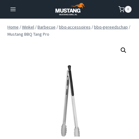
Doorgaan
0
naar
inhoud
Home
/
Winkel
/
Barbecue
/
bbq-accessoires
/
bbq-gereedschap
/
Mustang BBQ Tang Pro