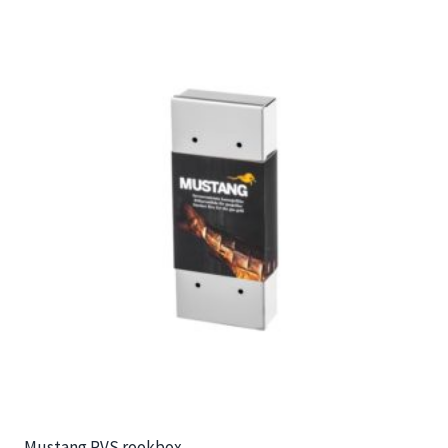
Mustang RVS rookbox