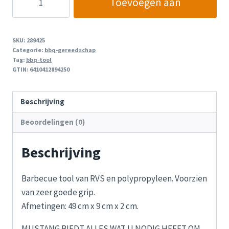
Toevoegen aan
Spatel
Wellington
winkelwagen
aantal
SKU:
289425
Categorie:
bbq-gereedschap
Tag:
bbq-tool
GTIN:
6410412894250
Beschrijving
Beoordelingen (0)
Beschrijving
Barbecue tool van RVS en polypropyleen. Voorzien
van zeer goede grip.
Afmetingen: 49 cm x 9 cm x 2 cm.
MUSTANG BIEDT ALLES WAT U NODIG HEEFT OM