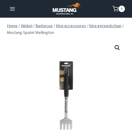
Doorgaan
0
naar
inhoud
Home
/
Winkel
/
Barbecue
/
bbq-accessoires
/
bbq-gereedschap
/
Mustang Spatel Wellington