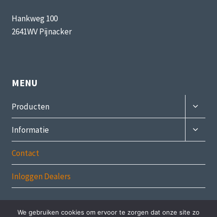
Hankweg 100
2641WV Pijnacker
MENU
Subme
Producten
uitvou
Subme
Informatie
uitvou
Contact
Inloggen Dealers
We gebruiken cookies om ervoor te zorgen dat onze site zo