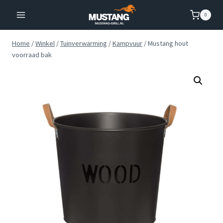
Doorgaan
0
naar
inhoud
Home
/
Winkel
/
Tuinverwarming
/
Kampvuur
/
Mustang hout
voorraad bak