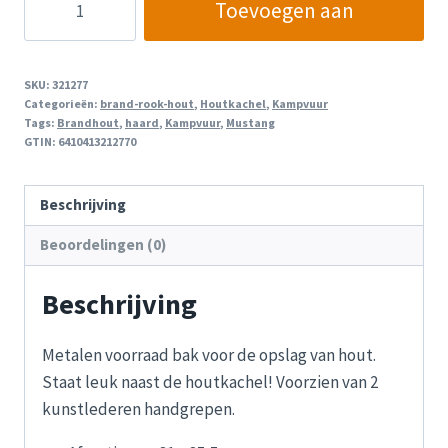
Toevoegen aan
hout
voorraad
winkelwagen
bak
SKU:
321277
aantal
Categorieën:
brand-rook-hout
,
Houtkachel
,
Kampvuur
Tags:
Brandhout
,
haard
,
Kampvuur
,
Mustang
GTIN:
6410413212770
Beschrijving
Beoordelingen (0)
Beschrijving
Metalen voorraad bak voor de opslag van hout.
Staat leuk naast de houtkachel! Voorzien van 2
kunstlederen handgrepen.