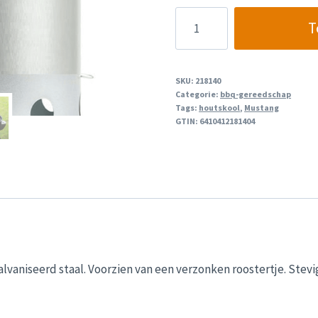
Mustang
T
Houtskool
Starter
aantal
SKU:
218140
Categorie:
bbq-gereedschap
Tags:
houtskool
,
Mustang
GTIN:
6410412181404
vaniseerd staal. Voorzien van een verzonken roostertje. Stevi