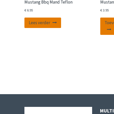
Mustang Bbq Mand Teflon
Mustang
€
6.95
€
3.95
Lees verder
Toev
MULT