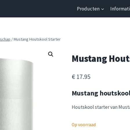
Producten
Informat
schap
/
Mustang Houtskool Starter
Mustang Houts
€
17.95
Mustang houtskool
Houtskool starter van Must
Op voorraad