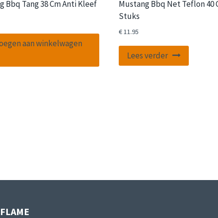
 Bbq Tang 38 Cm Anti Kleef
Mustang Bbq Net Teflon 40 
Stuks
€
11.95
oegen aan winkelwagen
Lees verder
IFLAME