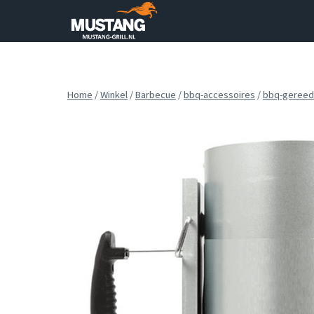
Doorgaan
naar
inhoud
Home
/
Winkel
/
Barbecue
/
bbq-accessoires
/
bbq-gereed