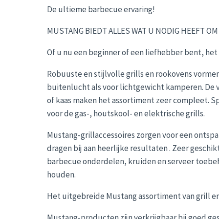
De ultieme barbecue ervaring!
MUSTANG BIEDT ALLES WAT U NODIG HEEFT OM 
Of u nu een beginner of een liefhebber bent, het
Robuuste en stijlvolle grills en rookovens vormen
buitenlucht als voor lichtgewicht kamperen. De v
of kaas maken het assortiment zeer compleet. Sp
voor de gas-, houtskool- en elektrische grills.
Mustang-grillaccessoires zorgen voor een ontspa
dragen bij aan heerlijke resultaten . Zeer geschi
barbecue onderdelen, kruiden en serveer toebeh
houden.
Het uitgebreide Mustang assortiment van grill en
Mustang-producten zijn verkrijgbaar bij goed ge