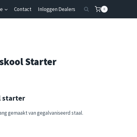
ie
Contact
Inloggen Dealers
0
kool Starter
 starter
ang gemaakt van gegalvaniseerd staal.