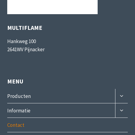
MULTIFLAME
Hankweg 100
2641WV Pijnacker
MENU
Subme
Producten
uitvou
Subme
Informatie
uitvou
Contact