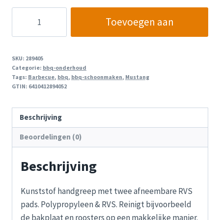
Mustang
Toevoegen aan
Bakplaat
/
winkelwagen
Rooster
SKU:
289405
Schoonmaak
Categorie:
bbq-onderhoud
Tags:
Barbecue
,
bbq
,
bbq-schoonmaken
,
Mustang
Spons
GTIN:
6410412894052
aantal
Beschrijving
Beoordelingen (0)
Beschrijving
Kunststof handgreep met twee afneembare RVS
pads. Polypropyleen & RVS. Reinigt bijvoorbeeld
de bakplaat en roosters op een makkelijke manier.