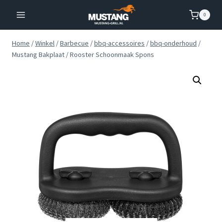
Doorgaan
0
naar
inhoud
Home
/
Winkel
/
Barbecue
/
bbq-accessoires
/
bbq-onderhoud
/
Mustang Bakplaat / Rooster Schoonmaak Spons