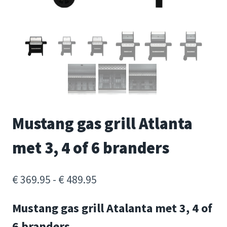
Mustang gas grill Atlanta
met 3, 4 of 6 branders
Prijsklasse:
€
369.95
-
€
489.95
€ 369.95
Mustang gas grill Atalanta met 3, 4 of
tot
6 branders