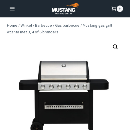
Doorgaan
0
naar
inhoud
Home
/
Winkel
/
Barbecue
/
Gas barbecue
/
Mustang gas grill
Atlanta met 3, 4 of 6 branders