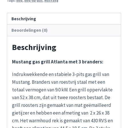
Tags:
bbq
,
bbq-op-gas
,
Mustang
3,
4
of
Beschrijving
6
Beoordelingen (0)
branders
aantal
Beschrijving
Mustang gas grill Atlanta met 3 branders:
Indrukwekkende en stabiele 3-pits gas grill van
Mustang. Branders van roestvrij staal met een
totaal vermogen van 9.0 kW. Een grill oppervlakte
van 52 x 38 cm, dat uit twee roosters bestaat. De
grill roosters zijn gemaakt van mat geëmailleerd
gietijzer en hebben een afmeting van 2 x 26 x 38
cm. Het warmhoud rek is gemaakt van 430 RVS en