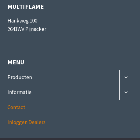
MULTIFLAME
Hankweg 100
2641WV Pijnacker
MENU
Subme
Producten
uitvou
Subme
Informatie
uitvou
Contact
Inloggen Dealers