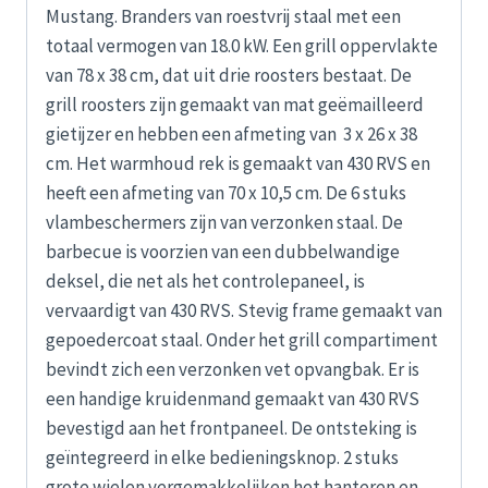
Mustang. Branders van roestvrij staal met een
totaal vermogen van 18.0 kW. Een grill oppervlakte
van 78 x 38 cm, dat uit drie roosters bestaat. De
grill roosters zijn gemaakt van mat geëmailleerd
gietijzer en hebben een afmeting van 3 x 26 x 38
cm. Het warmhoud rek is gemaakt van 430 RVS en
heeft een afmeting van 70 x 10,5 cm. De 6 stuks
vlambeschermers zijn van verzonken staal. De
barbecue is voorzien van een dubbelwandige
deksel, die net als het controlepaneel, is
vervaardigt van 430 RVS. Stevig frame gemaakt van
gepoedercoat staal. Onder het grill compartiment
bevindt zich een verzonken vet opvangbak. Er is
een handige kruidenmand gemaakt van 430 RVS
bevestigd aan het frontpaneel. De ontsteking is
geïntegreerd in elke bedieningsknop. 2 stuks
grote wielen vergemakkelijken het hanteren en