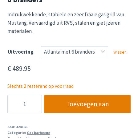
€ 489.95
Indrukwekkende, stabiele en zeer fraaie gas grill van
Mustang. Vervaardigd uit RVS, stalen en gietijzeren
materialen.
Uitvoering
Wissen
€
489.95
Slechts 2 resterend op voorraad
Mustang
Toevoegen aan
gas
grill
winkelwagen
Atlanta
SKU:
324166
met
Categorie:
Gas barbecue