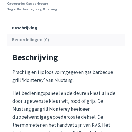
Met
Categorie:
Gas barbecue
Tags:
Barbecue
,
bbq
,
Mustang
4
Branders
aantal
Beschrijving
Beoordelingen (0)
Beschrijving
Prachtig en tijdloos vormgegeven gas barbecue
grill ‘Monterey’ van Mustang.
Het bedieningspaneel en de deuren kiest u in de
door u gewenste kleur wit, rood of grijs. De
Mustang gas grill Monterey heeft een
dubbelwandige gepoedercoate deksel. De
thermometer en het handvat zijn van RVS. Het