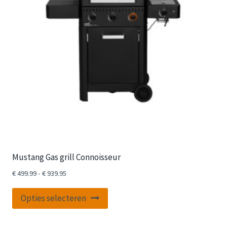
Mustang Gas grill Connoisseur
Prijsklasse:
€
499.99
-
€
939.95
€ 499.99
Dit
tot
Opties selecteren
product
€ 939.95
heeft