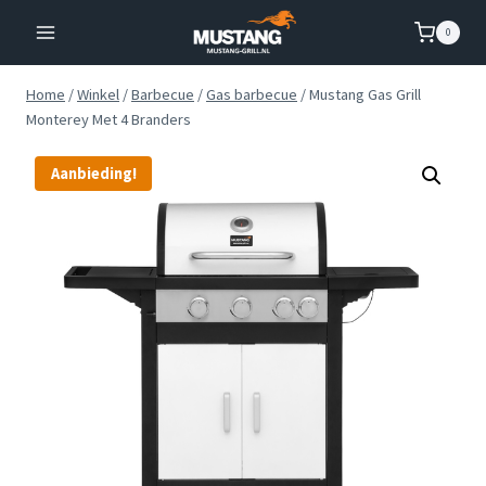
Doorgaan
0
naar
inhoud
Home
/
Winkel
/
Barbecue
/
Gas barbecue
/
Mustang Gas Grill
Monterey Met 4 Branders
Aanbieding!