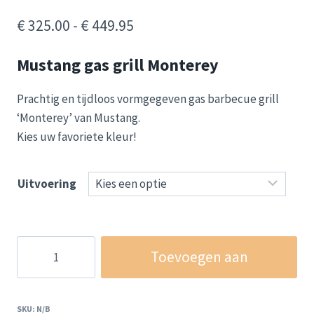
Prijsklasse:
€
325.00
-
€
449.95
€ 325.00
Mustang gas grill Monterey
tot
€ 449.95
Prachtig en tijdloos vormgegeven gas barbecue grill
‘Monterey’ van Mustang.
Kies uw favoriete kleur!
Uitvoering
Mustang
Toevoegen aan
Gas
Grill
winkelwagen
Monterey
SKU:
N/B