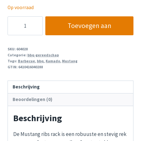
Op voorraad
Mustang
Toevoegen aan
Rib
Rack
winkelwagen
aantal
SKU:
604028
Categorie:
bbq-gereedschap
Tags:
Barbecue
,
bbq
,
Kamado
,
Mustang
GTIN:
6410416040288
Beschrijving
Beoordelingen (0)
Beschrijving
De Mustang ribs rack is een robuuste en stevig rek