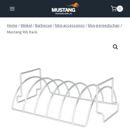
Doorgaan
0
naar
inhoud
Home
/
Winkel
/
Barbecue
/
bbq-accessoires
/
bbq-gereedschap
/
Mustang Rib Rack