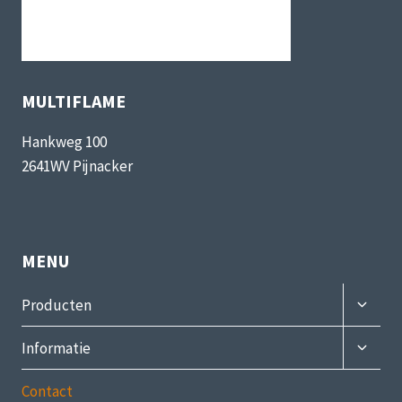
MULTIFLAME
Hankweg 100
2641WV Pijnacker
MENU
Subme
Producten
uitvou
Subme
Informatie
uitvou
Contact