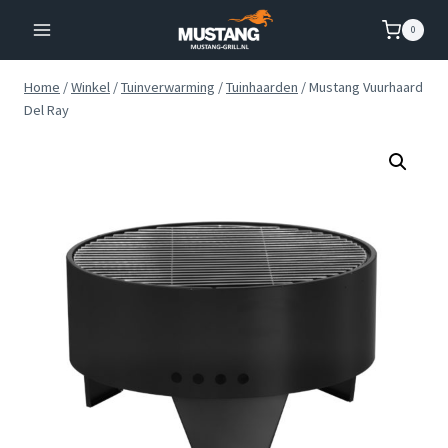
Doorgaan
0
naar
inhoud
Home
/
Winkel
/
Tuinverwarming
/
Tuinhaarden
/
Mustang Vuurhaard
Del Ray