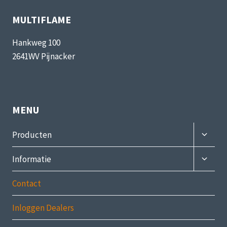
MULTIFLAME
Hankweg 100
2641WV Pijnacker
MENU
Subme
Producten
uitvou
Subme
Informatie
uitvou
Contact
Inloggen Dealers