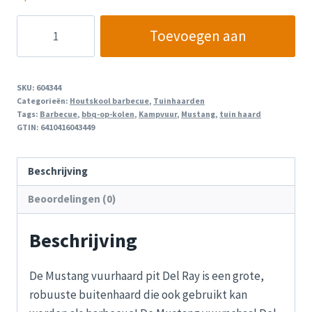
Mustang
Toevoegen aan
Vuurhaard
Del
winkelwagen
Ray
SKU:
604344
aantal
Categorieën:
Houtskool barbecue
,
Tuinhaarden
Tags:
Barbecue
,
bbq-op-kolen
,
Kampvuur
,
Mustang
,
tuin haard
GTIN:
6410416043449
Beschrijving
Beoordelingen (0)
Beschrijving
De Mustang vuurhaard pit Del Ray is een grote,
robuuste buitenhaard die ook gebruikt kan